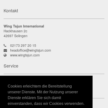
Kontakt
Wing Tsjun International
Hackhausen 2c
42697
Solingen
02173 297 20 15
headoffice@wingtsjun.com
www.wingtsjun.com
Service
Kontakt
Datenschutz
Cookies erleichtern die Bereitstellung
Impressum
unserer Dienste. Mit der Nutzung unserer
Dienste erklären Sie sich damit
einverstanden, dass wir Cookies verwenden.