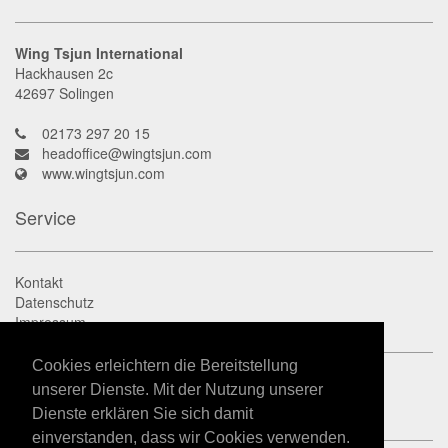
Wing Tsjun International
Hackhausen 2c
42697
Solingen
02173 297 20 15
headoffice@wingtsjun.com
www.wingtsjun.com
Service
Kontakt
Datenschutz
Impressum
Cookies erleichtern die Bereitstellung
unserer Dienste. Mit der Nutzung unserer
Dienste erklären Sie sich damit
einverstanden, dass wir Cookies verwenden.