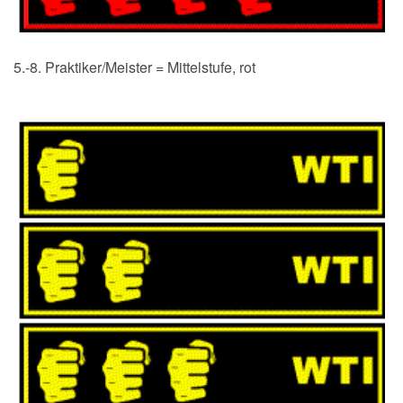
5.-8. Praktiker/Meister = Mittelstufe, rot