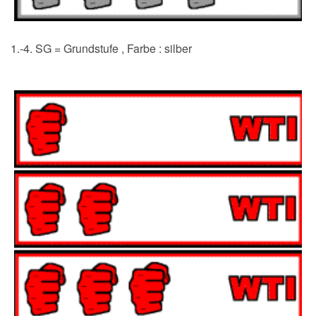
1.-4. SG = Grundstufe , Farbe : silber