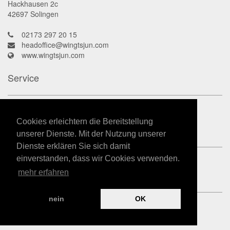
Hackhausen 2c
42697
Solingen
02173 297 20 15
headoffice@wingtsjun.com
www.wingtsjun.com
Service
Kontakt
Datenschutz
Cookies erleichtern die Bereitstellung
Impressum
unserer Dienste. Mit der Nutzung unserer
Dienste erklären Sie sich damit
einverstanden, dass wir Cookies verwenden.
mehr erfahren
nein
OK
powered by
Kampfkunst-App.de