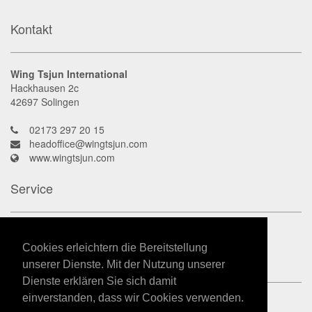
Kontakt
Wing Tsjun International
Hackhausen 2c
42697
Solingen
02173 297 20 15
headoffice@wingtsjun.com
www.wingtsjun.com
Service
Kontakt
Datenschutz
Cookies erleichtern die Bereitstellung
Impressum
unserer Dienste. Mit der Nutzung unserer
Dienste erklären Sie sich damit
einverstanden, dass wir Cookies verwenden.