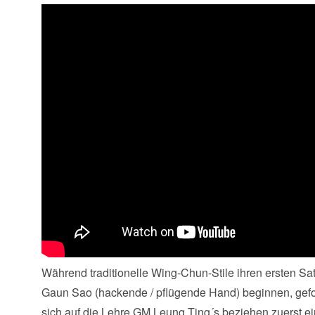
Während traditionelle Wing-Chun-Stile ihren ersten Satz
Gaun Sao (hackende / pflügende Hand) beginnen, gefo
sich auf die Lehre GM Leung Ting´s beziehen zuerst 