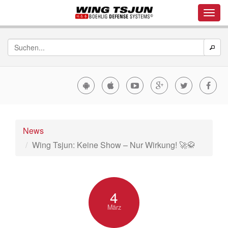
News
Wing Tsjun: Keine Show – Nur Wirkung! 🚀🥋
4
März