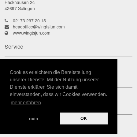
Hackhausen 2c
42697
Solingen
02173 297 20 15
headoffice@wingtsjun.com
www.wingtsjun.com
Service
Kontakt
Datenschutz
Cookies erleichtern die Bereitstellung
Impressum
unserer Dienste. Mit der Nutzung unserer
Dienste erklären Sie sich damit
einverstanden, dass wir Cookies verwenden.
mehr erfahren
nein
OK
powered by
Kampfkunst-App.de